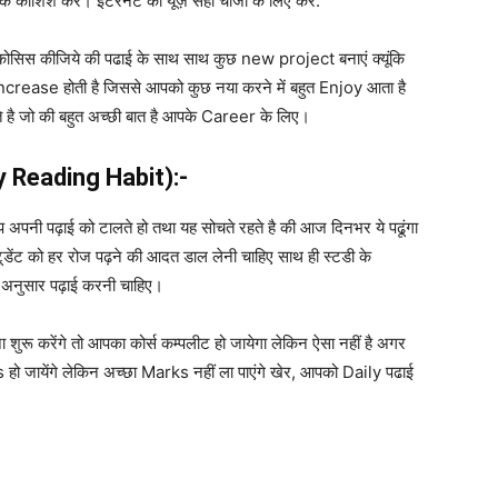
कि
कोशिश
करें
।
इंटरनेट
का
यूज़
सही
चीजों
के
लिए
करें.
 कोसिस कीजिये की पढाई के साथ साथ कुछ new project बनाएं क्यूंकि
ncrease होती है जिससे आपको कुछ नया करने में बहुत Enjoy आता है
है जो की बहुत अच्छी बात है आपके Career के लिए।
y Reading Habit):-
 अपनी पढ़ाई को टालते हो तथा यह सोचते रहते है की आज दिनभर ये पढूंगा
 स्टूडेंट को हर रोज पढ़ने की आदत डाल लेनी चाहिए साथ ही स्टडी के
अनुसार पढ़ाई करनी चाहिए।
रू करेंगे तो आपका कोर्स कम्पलीट हो जायेगा लेकिन ऐसा नहीं है अगर
 हो जायेंगे लेकिन अच्छा Marks नहीं ला पाएंगे खेर, आपको Daily पढाई