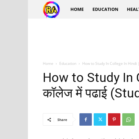
Ra
HOME
EDUCATION
HEAL
Hindi
Home
Education
How to Study In College In Hindi | क
How to Study In C
कॉलेज में पढाई (Stud
Share