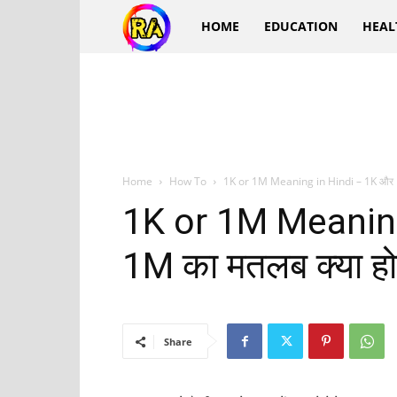
Ra
HOME
EDUCATION
HEAL
Hindi
Home
How To
1K or 1M Meaning in Hindi – 1K और 
1K or 1M Meaning
1M का मतलब क्या होत
Share