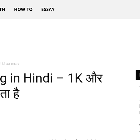
TH
HOW TO
ESSAY
1M का मतलब...
 in Hindi – 1K और
ा है