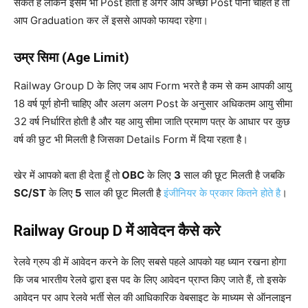
सकते है लेकिन इसमें भी Post होता है अगर आप अच्छा Post पाना चाहते है तो
आप Graduation कर लें इससे आपको फायदा रहेगा।
उम्र सिमा (Age Limit)
Railway Group D
के
लिए
जब
आप
Form
भरते
है
कम
से
कम
आपकी
आयु
18
वर्ष
पूर्ण
होनी
चाहिए
और
अलग
अलग
Post
के
अनुसार
अधिकतम
आयु
सीमा
32
वर्ष
निर्धारित
होती
है
और
यह
आयु
सीमा
जाति
प्रमाण
पत्र
के
आधार
पर
कुछ
वर्ष
की
छुट
भी
मिलती
है
जिसका
Details Form
में
दिया
रहता
है।
खेर में आपको बता ही देता हूँ तो
OBC
के लिए
3
साल की छूट मिलती है जबकि
SC/ST
के लिए
5
साल की छूट मिलती है
इंजीनियर के प्रकार कितने होते है
।
Railway Group D में आवेदन कैसे करे
रेलवे ग्रुप डी में आवेदन करने के लिए सबसे पहले आपको यह ध्यान रखना होगा
कि जब भारतीय रेलवे द्वारा इस पद के लिए आवेदन प्राप्त किए जाते हैं, तो इसके
आवेदन पर आप रेलवे भर्ती सेल की आधिकारिक वेबसाइट के माध्यम से ऑनलाइन