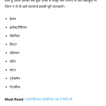
वाला हूँ उससे आपको सब कुछ अच्छे से मालूम चल जायेगा तो आप बिलकुल भी
टेंशन न ले तो आये जानते है इसकी पूरी जानकारी।
हेल्पर
इलेक्ट्रीशियन
मैकेनिक
फिटर
लेवेरमन
पोर्टर
शंटर
ट्रैकमैन
गेटकीपर
Must Read:
एयरोनॉटिकल इंजीनियर क्या है कैसे बनें