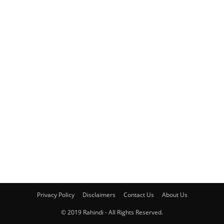
Privacy Policy
Disclaimers
Contact Us
About Us
© 2019 Rahindi - All Rights Reserved.