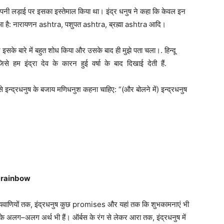
पनी
लड़ाई
पर
इसका
इस्तेमाल
किया
था।
इंद्र
धनुष
ने
कहा
कि
केवल
इन
ुआ
है
:
नारायणन
ashtra
,
पशुपत
ashtra
,
ब्रह्मा
ashtra
आदि।
े
इसके
बारे
में
बहुत
शोध
किया
और
उसके
बाद
ही
मुझे
पता
चला।.
हिन्दू
 जिसे हम इंद्रा देव के कारन हुई वर्षा के बाद दिखाई देती हैं.
से
इन्द्रधनुष
के
बजाय
मणिधनुश
कहना
चाहिए
: “(
और
बोलने
में
)
इन्द्रधनुष
of rainbow
यवाणियों
तक
,
इंद्रधनुष
कुछ
promises और
यहां
तक
​​
कि
शुभकामनाएं
भी
के
अलग
–
अलग
अर्थ
भी
हैं।
ऑर्बस
के
रंग
से
लेकर
आरा
तक
,
इंद्रधनुष
में