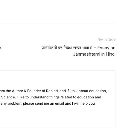
Next article
a
जन्माष्टमी पर निबंध सरल भाषा में – Essay on
Janmashtami in Hindi
m the Author & Founder of Rahindi and if I talk about education, I
cience. I like to understand things related to education and
ve any problem, please send me an email and I will help you