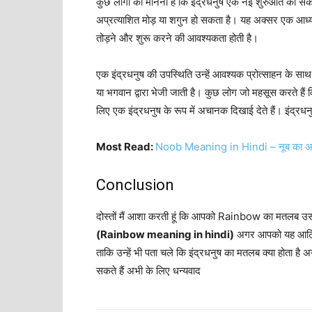
कुछ
लोगों
का
मानना
​​
है
कि
इंद्रधनुष
एक
नई
शुरुआत
का
संक
अप्रत्याशित
मोड़
या
शगुन
हो
सकता
है।
यह
अक्सर
एक
आध्य
तोड़ने
और
शुरू
करने
की
आवश्यकता
होती
है।
एक
इंद्रधनुष
की
उपस्थिति
उन्हें
आवश्यक
प्रोत्साहन
के
साथ
या
भगवान
द्वारा
भेजी
जाती
है। कुछ
लोग
जो
महसूस
करते
हैं
लिए
एक
इंद्रधनुष
के
रूप
में
अचानक
दिखाई
देते
हैं।
इंद्रधन
Most Read:
Noob Meaning in Hindi – नूब का अर्थ 
Conclusion
दोस्तों मैं आशा करती हूं कि आपको Rainbow का मतलब उसके अर
(Rainbow meaning in hindi)
अगर आपको यह आर्टिक
ताकि उन्हें भी पता चले कि इंद्रधनुष का मतलब क्या होता है
सकते हैं अभी के लिए धन्यवाद