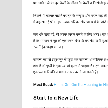
पाए
जाने
वाले
रंग
हर
किसी
के
जीवन
के
किसी
न
किसी
क्षेत्र
जिसने
भी
बाइबल
पढ़ी
है
वह
नूह
के
सन्दूक
और
महान
बाढ़
की
में
बाढ़
आ
गई
थी।
नूह
,
उसका
परिवार
और
जानवरों
के
जोड़े
जब
भूमि
सूख
गई
,
तो
अरक
आराम
करने
के
लिए
आया।
नूह
है
कि
भगवान
ने
नूह
को
एक
वचन
दिया
कि
वह
फिर
कभी
पृथ्वी
रूप
में
इंद्रधनुष
बनाया।
सामान्य
रूप
से
इंद्रधनुष
से
जुड़ा
एक
सामान्य
आध्यात्मिक
अर्
होता
है
जो
पृथ्वी
के
एक
पक्ष
को
दूसरे
से
जोड़ता
है।
इसे
अक्स
एक
पल
या
स्थिति
से
अगले
स्तर
तक
ले
जा
सकते
हैं।
Most Read:
Hmm, Gn, Gm Ka Meaning in Hi
Start to a New Life