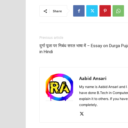
Share
Previous article
दुर्गा पूजा पर निबंध सरल भाषा में – Essay on Durga Puj
in Hindi
Aabid Ansari
My name is Aabid Ansari and I a
have done B.Tech in Computer S
explain it to others. If you ha
completely.