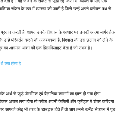
ेत
देता
है।
यह
जीवन
के
संकट
से
जूझ
रहे
किसी
भी
व्यक्ति
के
लिए
एक
ात्मिक
संकेत
के
रूप
में
व्याख्या
की
जाती
है
जिसे
उन्हें
अपने
वर्तमान
पथ
से
प्रदान
करती
है
,
शायद
उनके
विश्वास
के
आधार
पर
उनकी
आत्मा
मार्गदर्शक
कि
उन्हें
परिवर्तन
करने
की
आवश्यकता
है
,
विश्वास
की
उस
छलांग
को
लेने
के
ुष
का
आगमन
आशा
की
एक
झिलमिलाहट
देता
है
जो
संभव
है।
क्या होता है
्थ से जुड़े पौराणिक एवं वैज्ञानिक कारणों का ज्ञान हो गया होगा
ल अच्छा लगा होगा तो प्लीज अपनी फैमिली और फ्रेंड्स में शेयर करिएगा
 अगर आपको कोई भी तरह के डाउट्स होते हैं तो आप हमसे कमेंट सेक्शन में पूछ