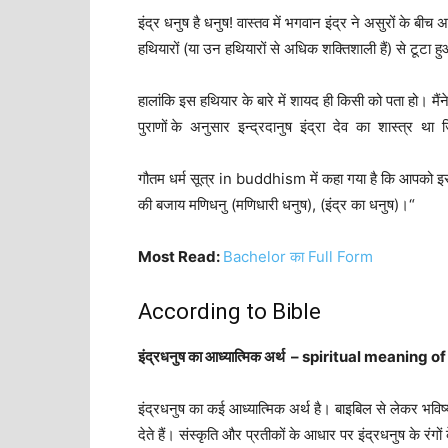
इंद्र
धनुष
है
धनुष
!
वास्तव
में
भगवान
इंद्र
ने
असुरों
के
बीच
अ
हथियारों
(
या
उन
हथियारों
से
अधिक
शक्तिशाली
हैं
)
से
टूटा
ह
हालांकि
इस
हथियार
के
बारे
में
शायद
ही
किसी
को
पता
हो।
मैंन
पुराणों के अनुसार इन्द्रदानुष इंद्रा देव का शास्त्र था
गौतम
धर्म
सूत्र in buddhism
में
कहा
गया
है
कि
आपको
इ
की
बजाय
मणिधनु
(
मणिधारी
धनुष
)
, (
इंद्र
का
धनुष
)
।
“
Most Read:
Bachelor का Full Form
According to Bible
इंद्रधनुष का आध्यात्मिक अर्थ – spiritual meaning 
इंद्रधनुष
का
कई
आध्यात्मिक
अर्थ
है।
बाइबिल
से
लेकर
भविष्
देते
हैं।
संस्कृति
और
प्रतीकों
के
आधार
पर
इंद्रधनुष
के
रंगों