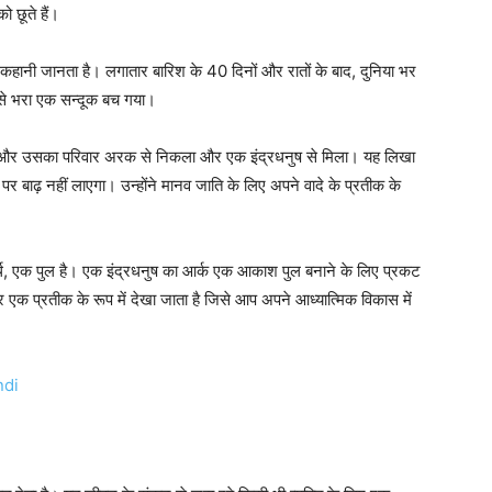
को
छूते
हैं।
कहानी
जानता
है।
लगातार
बारिश
के
40
दिनों
और
रातों
के
बाद
,
दुनिया
भर
से
भरा
एक
सन्दूक
बच
गया।
और
उसका
परिवार
अरक
​​
से
निकला
और
एक
इंद्रधनुष
से
मिला।
यह
लिखा
पर
बाढ़
नहीं
लाएगा।
उन्होंने
मानव
जाति
के
लिए
अपने
वादे
के
प्रतीक
के
थ
,
एक
पुल
है।
एक
इंद्रधनुष
का
आर्क
एक
आकाश
पुल
बनाने
के
लिए
प्रकट
र
एक
प्रतीक
के
रूप
में
देखा
जाता
है
जिसे
आप
अपने
आध्यात्मिक
विकास
में
ndi