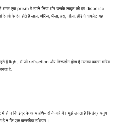
 हैं अगर एक prism में हमने लिया और उसके लाइट को हम disperse
जो रेनबो के रंग होते हैं लाल, ऑरेंज, पीला, हरा, नीला, इंडिगो वायलेट यह
ुष कहते हैं light में जो refraction और डिस्पर्शन होता है उसका कारण बारिश
 बनता है.
े
में
हो
न
कि
इंद्र
के
अन्य
हथियारों
के
बारे
में।
मुझे
लगता
है
कि
इंद्र
धनुष
ा
है
न
कि
एक
वास्तविक
हथियार।