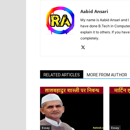
Aabid Ansari
My name is Aabid Ansari and I a
have done B.Tech in Computer S
explain it to others. If you ha
completely.
RELATED ARTICLES
MORE FROM AUTHOR
Essay
Essay