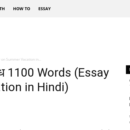
TH
HOW TO
ESSAY
say on Summer Vacation in...
निबंध 1100 Words (Essay
ion in Hindi)